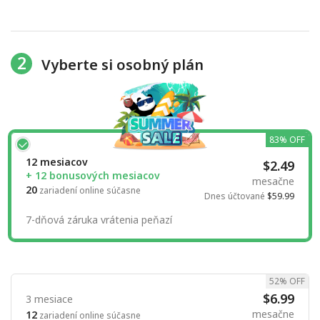
2
Vyberte si osobný plán
83% OFF
12 mesiacov
$2.49
+ 12 bonusových mesiacov
mesačne
20
zariadení online súčasne
Dnes účtované
$59.99
7-dňová záruka vrátenia peňazí
52% OFF
$6.99
3 mesiace
mesačne
12
zariadení online súčasne