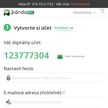
Vaša IP: 216.73.217.52 · Váš stav:
Nechránený
Slovenčina
1
Vytvorte si účet
Prihlásiť sa
Váš digitálny účet:
123777304
Uložiť ako obrázok
Nastaviť heslo:
E-mailová adresa (Voliteľné):
i