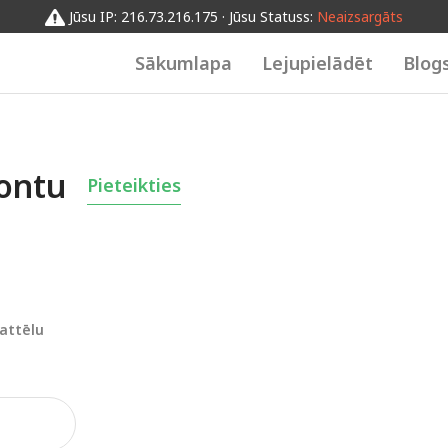
Jūsu IP: 216.73.216.175 · Jūsu Statuss:
Neaizsargāts
Sākumlapa
Lejupielādēt
Blog
kontu
Pieteikties
attēlu