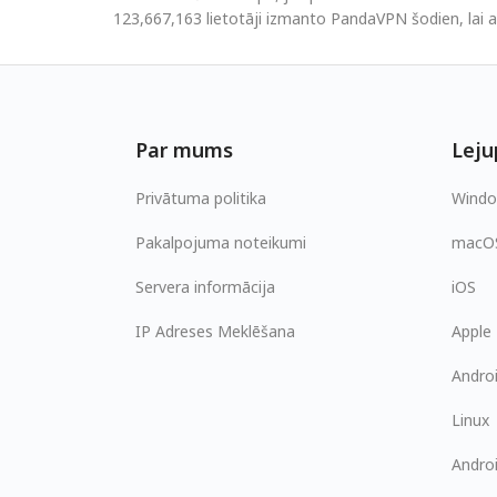
123,667,163 lietotāji izmanto PandaVPN šodien, lai a
Par mums
Leju
Privātuma politika
Wind
Pakalpojuma noteikumi
macO
Servera informācija
iOS
IP Adreses Meklēšana
Apple
Andro
Linux
Andro