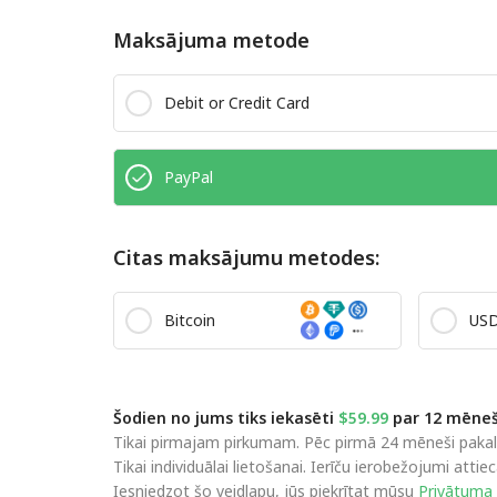
Maksājuma metode
Debit or Credit Card
PayPal
Citas maksājumu metodes:
Bitcoin
US
Šodien no jums tiks iekasēti
$59.99
par 12 mēneš
Tikai pirmajam pirkumam. Pēc pirmā 24 mēneši pakalp
Tikai individuālai lietošanai. Ierīču ierobežojumi att
Iesniedzot šo veidlapu, jūs piekrītat mūsu
Privātuma 