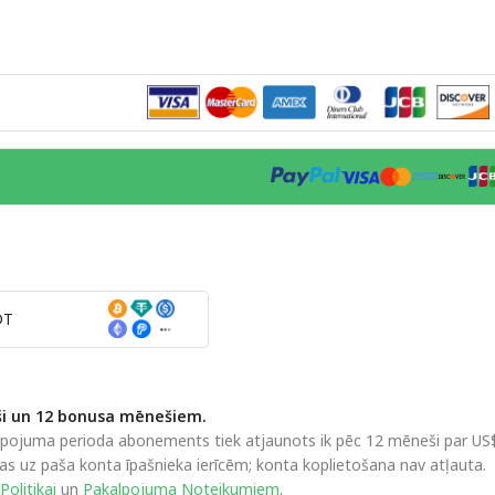
DT
i un 12 bonusa mēnešiem.
ojuma perioda abonements tiek atjaunots ik pēc 12 mēneši par US$59.
iecas uz paša konta īpašnieka ierīcēm; konta koplietošana nav atļauta.
Politikai
un
Pakalpojuma Noteikumiem
.