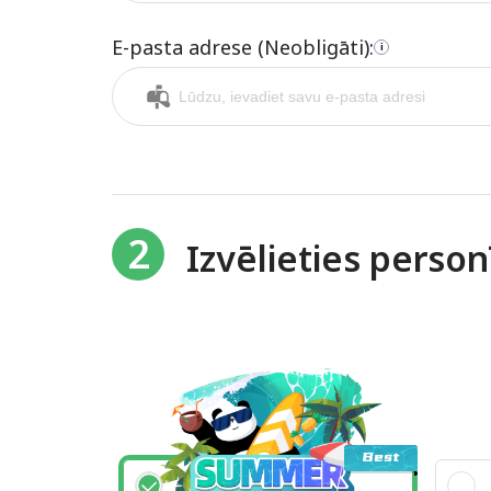
E-pasta adrese (Neobligāti):
i
2
Izvēlieties perso