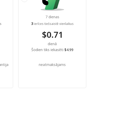
7 dienas
3
us
ierīces tiešsaistē vienlaikus
$0.71
dienā
9
Šodien tiks iekasēti
$4.99
ntija
neatmaksājams