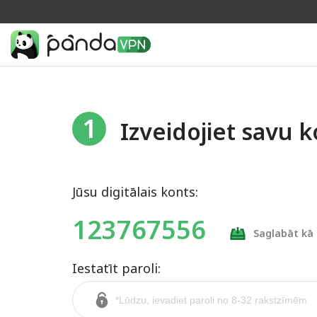
1
Izveidojiet savu 
Jūsu digitālais konts:
123767556
Saglabāt kā 
Iestatīt paroli: