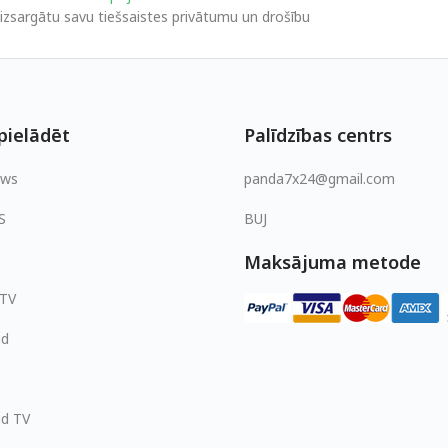
izsargātu savu tiešsaistes privātumu un drošību
pielādēt
Palīdzības centrs
ows
panda7x24@gmail.com
S
BUJ
Maksājuma metode
 TV
id
id TV