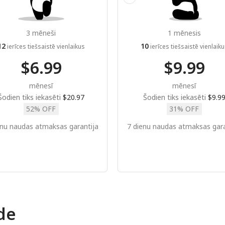
3 mēneši
1 mēnesis
12
10
ierīces tiešsaistē vienlaikus
ierīces tiešsaistē vienlaik
$6.99
$9.99
mēnesī
mēnesī
Šodien tiks iekasēti
$20.97
Šodien tiks iekasēti
$9.9
52% OFF
31% OFF
enu naudas atmaksas garantija
7 dienu naudas atmaksas gara
de