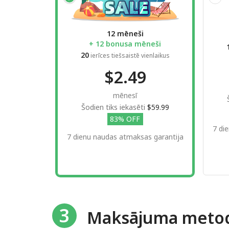
12 mēneši
+ 12 bonusa mēneši
20
ierīces tiešsaistē vienlaikus
$2.49
mēnesī
Šodien tiks iekasēti
$59.99
83% OFF
7 di
7 dienu naudas atmaksas garantija
3
Maksājuma meto