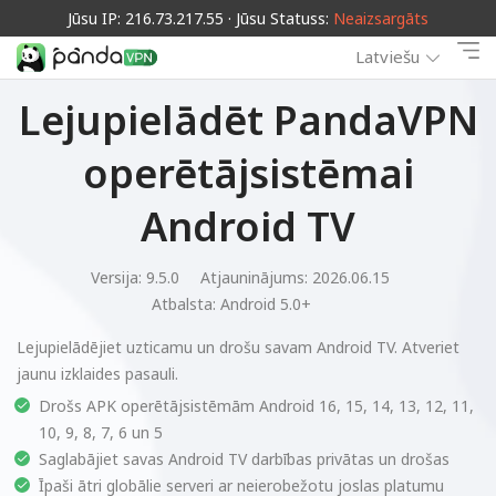
Jūsu IP: 216.73.217.55 · Jūsu Statuss:
Neaizsargāts
Latviešu
Lejupielādēt PandaVPN
operētājsistēmai
Android TV
Versija: 9.5.0
Atjauninājums: 2026.06.15
Atbalsta:
Android 5.0+
Lejupielādējiet uzticamu un drošu savam Android TV. Atveriet
jaunu izklaides pasauli.
Drošs APK operētājsistēmām Android 16, 15, 14, 13, 12, 11,
10, 9, 8, 7, 6 un 5
Saglabājiet savas Android TV darbības privātas un drošas
Īpaši ātri globālie serveri ar neierobežotu joslas platumu