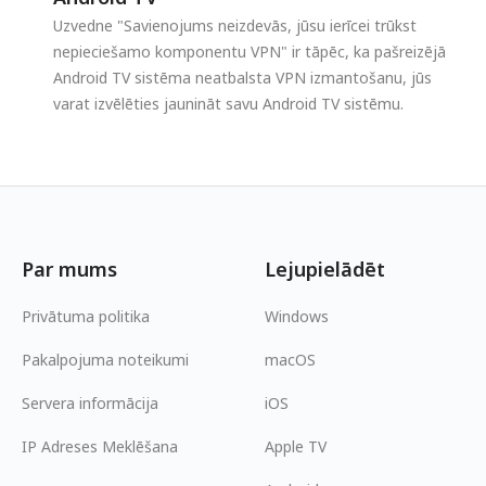
Uzvedne "Savienojums neizdevās, jūsu ierīcei trūkst
nepieciešamo komponentu VPN" ir tāpēc, ka pašreizējā
Android TV sistēma neatbalsta VPN izmantošanu, jūs
varat izvēlēties jaunināt savu Android TV sistēmu.
Par mums
Lejupielādēt
Privātuma politika
Windows
Pakalpojuma noteikumi
macOS
Servera informācija
iOS
IP Adreses Meklēšana
Apple TV