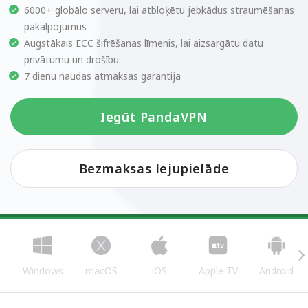
6000+ globālo serveru, lai atbloķētu jebkādus straumēšanas
pakalpojumus
Augstākais ECC šifrēšanas līmenis, lai aizsargātu datu
privātumu un drošību
7 dienu naudas atmaksas garantija
Iegūt PandaVPN
Bezmaksas lejupielāde
Windows
macOS
iOS
Apple TV
Android