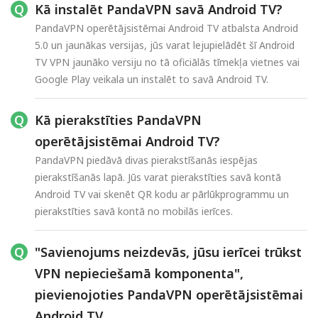
Kā instalēt PandaVPN savā Android TV?
PandaVPN operētājsistēmai Android TV atbalsta Android
5.0 un jaunākas versijas, jūs varat lejupielādēt šī Android
TV VPN jaunāko versiju no tā oficiālās tīmekļa vietnes vai
Google Play veikala un instalēt to savā Android TV.
Kā pierakstīties PandaVPN
operētājsistēmai Android TV?
PandaVPN piedāvā divas pierakstīšanās iespējas
pierakstīšanās lapā. Jūs varat pierakstīties savā kontā
Android TV vai skenēt QR kodu ar pārlūkprogrammu un
pierakstīties savā kontā no mobilās ierīces.
"Savienojums neizdevās, jūsu ierīcei trūkst
VPN nepieciešamā komponenta",
pievienojoties PandaVPN operētājsistēmai
Android TV