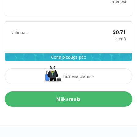
mēnesī
$0.71
7 dienas
dienā
Cena pieaugs pēc
Biznesa plāns >
Nākamais