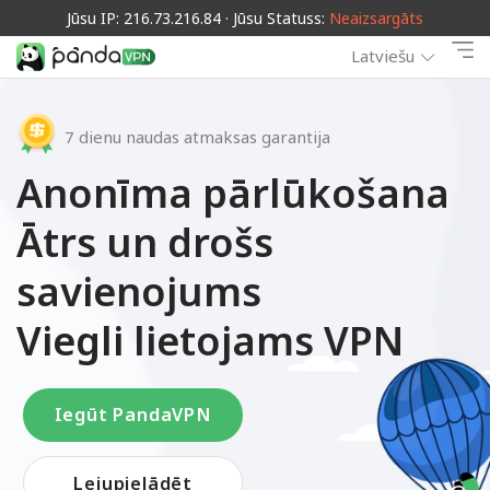
Jūsu IP: 216.73.216.84 · Jūsu Statuss:
Neaizsargāts
Latviešu
7 dienu naudas atmaksas garantija
Anonīma pārlūkošana
Ātrs un drošs
savienojums
Viegli lietojams VPN
Iegūt PandaVPN
Lejupielādēt