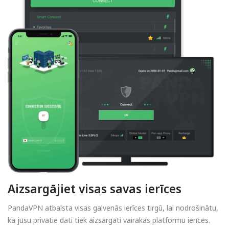
Aizsargājiet visas savas ierīces
PandaVPN atbalsta visas galvenās ierīces tirgū, lai nodrošinātu,
ka jūsu privātie dati tiek aizsargāti vairākās platformu ierīcēs.