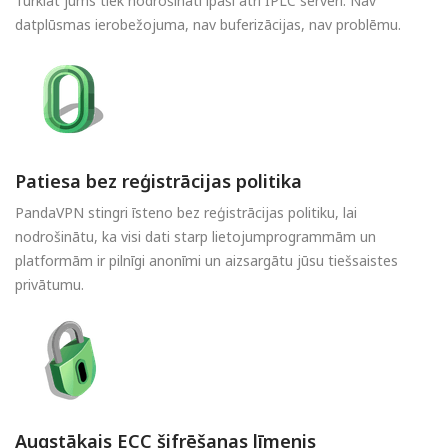
Turklāt jums tiek nodrošināti īpaši ātri IPLC serveri. Nav
datplūsmas ierobežojuma, nav buferizācijas, nav problēmu.
Patiesa bez reģistrācijas politika
PandaVPN stingri īsteno bez reģistrācijas politiku, lai
nodrošinātu, ka visi dati starp lietojumprogrammām un
platformām ir pilnīgi anonīmi un aizsargātu jūsu tiešsaistes
privātumu.
Augstākais ECC šifrēšanas līmenis