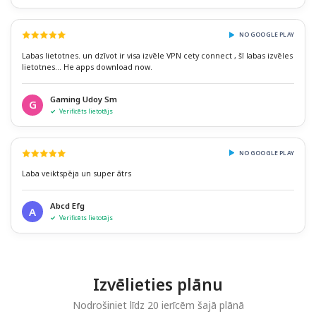
NO GOOGLE PLAY
Labas lietotnes. un dzīvot ir visa izvēle VPN cety connect , šī labas izvēles
lietotnes... He apps download now.
Gaming Udoy Sm
G
Verificēts lietotājs
NO GOOGLE PLAY
Laba veiktspēja un super ātrs
Abcd Efg
A
Verificēts lietotājs
Izvēlieties plānu
Nodrošiniet līdz 20 ierīcēm šajā plānā