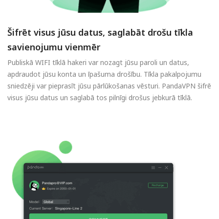
Šifrēt visus jūsu datus, saglabāt drošu tīkla
savienojumu vienmēr
Publiskā WIFI tīklā hakeri var nozagt jūsu paroli un datus,
apdraudot jūsu konta un īpašuma drošību. Tīkla pakalpojumu
sniedzēji var pieprasīt jūsu pārlūkošanas vēsturi. PandaVPN šifrē
visus jūsu datus un saglabā tos pilnīgi drošus jebkurā tīklā.