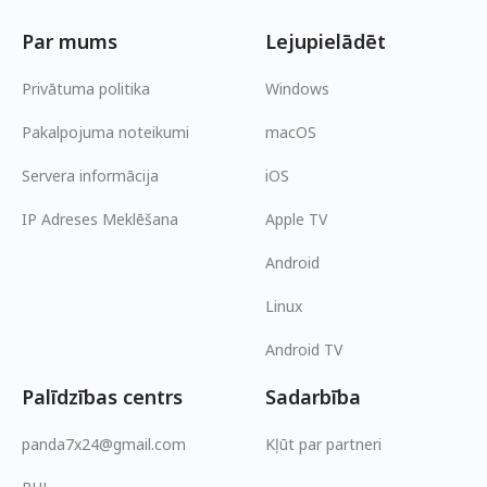
Par mums
Lejupielādēt
Privātuma politika
Windows
Pakalpojuma noteikumi
macOS
Servera informācija
iOS
IP Adreses Meklēšana
Apple TV
Android
Linux
Android TV
Palīdzības centrs
Sadarbība
panda7x24@gmail.com
Kļūt par partneri