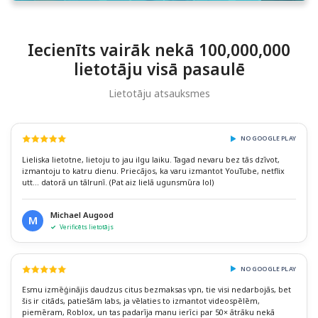
Iecienīts vairāk nekā 100,000,000
lietotāju visā pasaulē
Lietotāju atsauksmes
NO GOOGLE PLAY
Lieliska lietotne, lietoju to jau ilgu laiku. Tagad nevaru bez tās dzīvot,
izmantoju to katru dienu. Priecājos, ka varu izmantot YouTube, netflix
utt... datorā un tālrunī. (Pat aiz lielā ugunsmūra lol)
Michael Augood
M
Verificēts lietotājs
NO GOOGLE PLAY
Esmu izmēģinājis daudzus citus bezmaksas vpn, tie visi nedarbojās, bet
šis ir citāds, patiešām labs, ja vēlaties to izmantot videospēlēm,
piemēram, Roblox, un tas padarīja manu ierīci par 50× ātrāku nekā