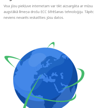
Visa jūsu piekļuve internetam var tikt aizsargāta ar mūsu
augstākā līmeņa drošu ECC šifrēšanas tehnoloģiju. Tāpēc
neviens nevarēs ieskatīties jūsu datos.