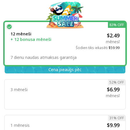
83% OFF
12 mēneši
$2.49
+ 12 bonusa mēneši
mēnesī
Šodien tiks iekasēti
$59.99
7 dienu naudas atmaksas garantija
Cena pieaugs pēc
52% OFF
$6.99
3 mēneši
mēnesī
31% OFF
$9.99
1 mēnesis