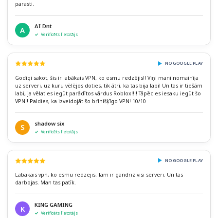
parasti.
AI Dnt
A
Verificēts lietotājs
NO GOOGLE PLAY
Godīgi sakot, šis ir labākais VPN, ko esmu redzējis!! Viņi mani nomainīja
uz serveri, uz kuru vēlējos doties, tik ātri, ka tas bija labi! Un tas ir tiešām
labi, ja vēlaties iegūt parādītos vārdus Roblox!!!! Tāpēc es iesaku iegūt šo
VPN!! Paldies, ka izveidojāt šo brīnišķīgo VPN! 10/10
shadow six
S
Verificēts lietotājs
NO GOOGLE PLAY
Labākais vpn, ko esmu redzējis. Tam ir gandrīz visi serveri. Un tas
darbojas. Man tas patīk.
KING GAMING
K
Verificēts lietotājs