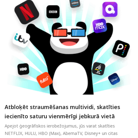
Atbloķēt straumēšanas multividi, skatīties
iecienīto saturu vienmērīgi jebkurā vietā
Apejot ģeogrāfiskos ierobežojumus, jūs varat skatīties
NETFLIX, HULU, HBO (Max), AbemaTV, Disney+ un citas