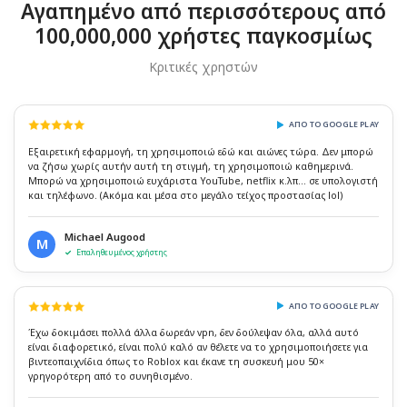
Αγαπημένο από περισσότερους από
100,000,000 χρήστες παγκοσμίως
Κριτικές χρηστών
ΑΠΌ ΤΟ GOOGLE PLAY
Εξαιρετική εφαρμογή, τη χρησιμοποιώ εδώ και αιώνες τώρα. Δεν μπορώ
να ζήσω χωρίς αυτήν αυτή τη στιγμή, τη χρησιμοποιώ καθημερινά.
Μπορώ να χρησιμοποιώ ευχάριστα YouTube, netflix κ.λπ... σε υπολογιστή
και τηλέφωνο. (Ακόμα και μέσα στο μεγάλο τείχος προστασίας lol)
Michael Augood
M
Επαληθευμένος χρήστης
ΑΠΌ ΤΟ GOOGLE PLAY
Έχω δοκιμάσει πολλά άλλα δωρεάν vpn, δεν δούλεψαν όλα, αλλά αυτό
είναι διαφορετικό, είναι πολύ καλό αν θέλετε να το χρησιμοποιήσετε για
βιντεοπαιχνίδια όπως το Roblox και έκανε τη συσκευή μου 50×
γρηγορότερη από το συνηθισμένο.