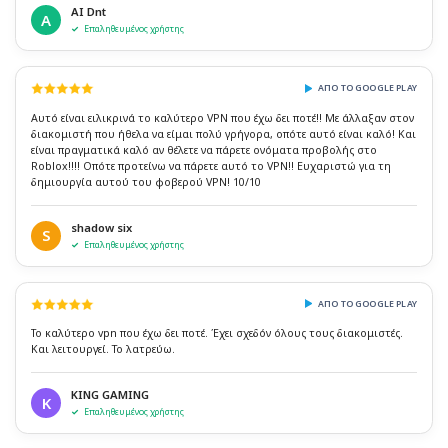
AI Dnt
A
Επαληθευμένος χρήστης
ΑΠΌ ΤΟ GOOGLE PLAY
Αυτό είναι ειλικρινά το καλύτερο VPN που έχω δει ποτέ!! Με άλλαξαν στον
διακομιστή που ήθελα να είμαι πολύ γρήγορα, οπότε αυτό είναι καλό! Και
είναι πραγματικά καλό αν θέλετε να πάρετε ονόματα προβολής στο
Roblox!!!! Οπότε προτείνω να πάρετε αυτό το VPN!! Ευχαριστώ για τη
δημιουργία αυτού του φοβερού VPN! 10/10
shadow six
S
Επαληθευμένος χρήστης
ΑΠΌ ΤΟ GOOGLE PLAY
Το καλύτερο vpn που έχω δει ποτέ. Έχει σχεδόν όλους τους διακομιστές.
Και λειτουργεί. Το λατρεύω.
KING GAMING
K
Επαληθευμένος χρήστης