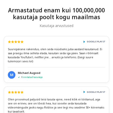
Armastatud enam kui 100,000,000
kasutaja poolt kogu maailmas
Kasutaja arvustused
GOOGLE PLAYST
Suurepärane rakendus, olen seda nüüdseks juba aastaid kasutanud. Ei
saa praegu ilma selleta elada, kasutan seda iga päev. Saan rõõmsalt
kasutada YouTube'i, netflixi jne... arvutis ja telefonis. (Isegi suure
tulemüüri sees lol)
Michael Augood
M
Kinnitatud kasutaja
GOOGLE PLAYST
Olen proovinud paljusid teisi tasuta vpne, need kõik ei töötanud, aga
see on erinev, see on tõesti hea, kui soovite seda kasutada
videomängude jaoks nagu Roblox ja see tegi mu seadme 50× kiiremaks
kui tavaliselt.