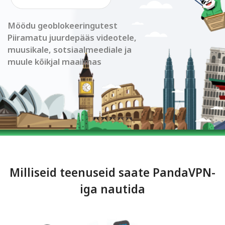
Möödu geoblokeeringutest
Piiramatu juurdepääs videotele,
muusikale, sotsiaalmeediale ja
muule kõikjal maailmas
Milliseid teenuseid saate PandaVPN-
iga nautida