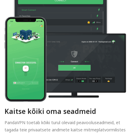
Kaitse kõiki oma seadmeid
PandaVPN toetab kõiki turul olevaid peavooluseadmeid, et
tagada teie privaatsete andmete kaitse mitmeplatvormilistes