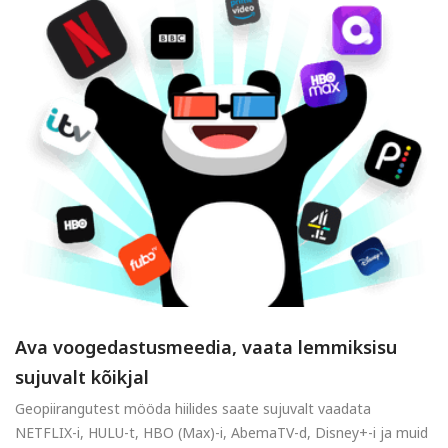
Ava voogedastusmeedia, vaata lemmiksisu
sujuvalt kõikjal
Geopiirangutest mööda hiilides saate sujuvalt vaadata
NETFLIX-i, HULU-t, HBO (Max)-i, AbemaTV-d, Disney+-i ja muid