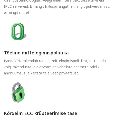
kiirendustehnoloogiat. Veelgi enam, teile pakutakse ülikiireid
IPLC servereid. Ei mingit liikluspiirangut, ei mingit puhverdamist,
ei mingit muret.
Tõeline mittelogimispoliitika
PandaVPN rakendab rangelt mittelogimispoliitikat, et tagada
kõigi rakenduste ja platvormide vaheliste andmete täielik
anonüümsus ja kaitsta teie veebiprivaatsust.
Kõrgeim ECC krüpteerimise tase