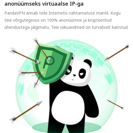
anonüümseks virtuaalse IP-ga
PandaVPN annab teile Internetis nähtamatuse mantli. Kogu
teie võrgutegevus on 100% anonüümne ja krüpteeritud
ühendustega jälgimatu. Teie isikuandmed on turvaliselt kaitstud.