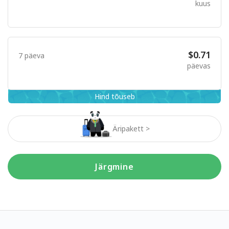
kuus
$0.71
7 päeva
päevas
Hind tõuseb
Äripakett >
Järgmine