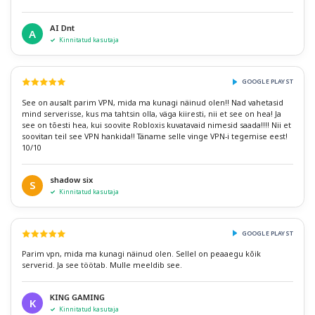
AI Dnt
A
Kinnitatud kasutaja
GOOGLE PLAYST
See on ausalt parim VPN, mida ma kunagi näinud olen!! Nad vahetasid
mind serverisse, kus ma tahtsin olla, väga kiiresti, nii et see on hea! Ja
see on tõesti hea, kui soovite Robloxis kuvatavaid nimesid saada!!!! Nii et
soovitan teil see VPN hankida!! Täname selle vinge VPN-i tegemise eest!
10/10
shadow six
S
Kinnitatud kasutaja
GOOGLE PLAYST
Parim vpn, mida ma kunagi näinud olen. Sellel on peaaegu kõik
serverid. Ja see töötab. Mulle meeldib see.
KING GAMING
K
Kinnitatud kasutaja