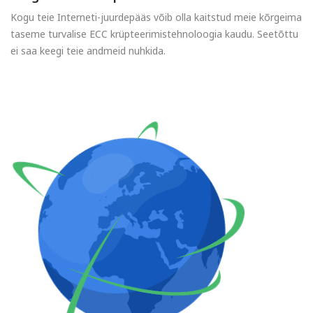
Kogu teie Interneti-juurdepääs võib olla kaitstud meie kõrgeima
taseme turvalise ECC krüpteerimistehnoloogia kaudu. Seetõttu
ei saa keegi teie andmeid nuhkida.