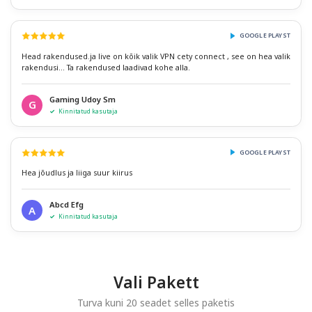
GOOGLE PLAYST
Head rakendused.ja live on kõik valik VPN cety connect , see on hea valik
rakendusi... Ta rakendused laadivad kohe alla.
Gaming Udoy Sm
G
Kinnitatud kasutaja
GOOGLE PLAYST
Hea jõudlus ja liiga suur kiirus
Abcd Efg
A
Kinnitatud kasutaja
Vali Pakett
Turva kuni 20 seadet selles paketis