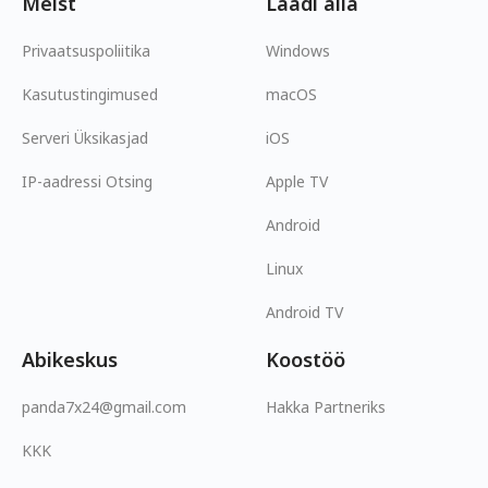
Meist
Laadi alla
Privaatsuspoliitika
Windows
Kasutustingimused
macOS
Serveri Üksikasjad
iOS
IP-aadressi Otsing
Apple TV
Android
Linux
Android TV
Abikeskus
Koostöö
panda7x24@gmail.com
Hakka Partneriks
KKK