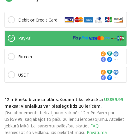
Debit or Credit Card
PayPal
Bitcoin
USDT
12 mēnešu biznesa plāns: šodien tiks iekasēta
US$59.99
maksa; vienlaikus var pieslēgt līdz 20 ierīcēm.
Jūsu abonements tiek atjaunots ik pēc 12 mēnešiem par
US$59.99, saglabājot to pašu 20 ierīču ierobežojumu. Atceliet
jebkurā laikā. Lai saņemtu palīdzību, skatiet
FAQ
.
Iesniedzot šo veidlapu, jūs piekrītat mūsu
Privātuma