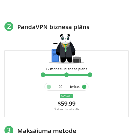
2
PandaVPN biznesa plāns
12 mēnešu biznesa plāns
ierīces
66% OFF
$59.99
Šodien tiks iekasēti
3
Maksājuma metode