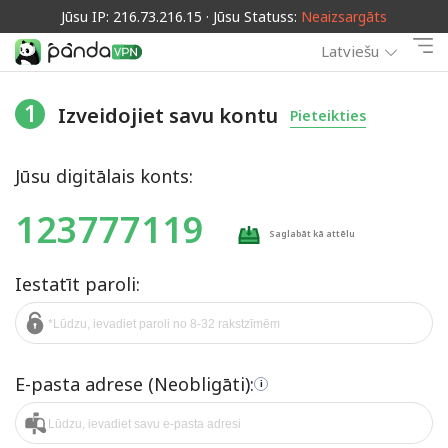
Jūsu IP: 216.73.216.15 · Jūsu Statuss:
Neaizsargāts
Latviešu
1
Izveidojiet savu kontu
Pieteikties
Jūsu digitālais konts:
123777119
Saglabāt kā attēlu
Iestatīt paroli:
E-pasta adrese (Neobligāti):
i