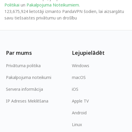
Politikai
un
Pakalpojuma Noteikumiem
.
123,675,924 lietotāji izmanto PandaVPN šodien, lai aizsargātu
savu tiešsaistes privātumu un drošību
Par mums
Lejupielādēt
Privātuma politika
Windows
Pakalpojuma noteikumi
macOS
Servera informācija
iOS
IP Adreses Meklēšana
Apple TV
Android
Linux