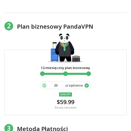
2
Plan biznesowy PandaVPN
12-miesięczny plan biznesowy
urządzenia
66% OFF
$59.99
Dzisiaj naliczono
3
Metoda Płatności