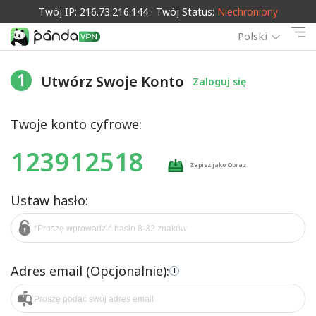
Twój IP: 216.73.216.144 · Twój Status:
Niechroniony
Polski
1
Utwórz Swoje Konto
Zaloguj się
Twoje konto cyfrowe:
123912518
Zapisz jako Obraz
Ustaw hasło:
Adres email (Opcjonalnie):
i