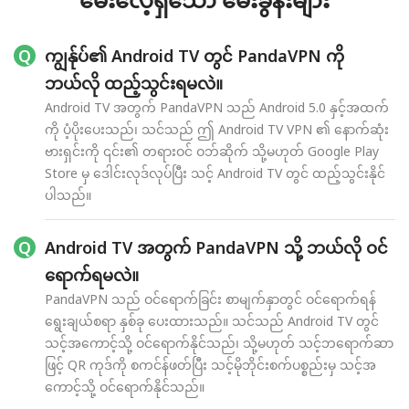
ကျွန်ုပ်၏ Android TV တွင် PandaVPN ကို
ဘယ်လို ထည့်သွင်းရမလဲ။
Android TV အတွက် PandaVPN သည် Android 5.0 နှင့်အထက်
ကို ပံ့ပိုးပေးသည်၊ သင်သည် ဤ Android TV VPN ၏ နောက်ဆုံး
ဗားရှင်းကို ၎င်း၏ တရားဝင် ဝဘ်ဆိုက် သို့မဟုတ် Google Play
Store မှ ဒေါင်းလုဒ်လုပ်ပြီး သင့် Android TV တွင် ထည့်သွင်းနိုင်
ပါသည်။
Android TV အတွက် PandaVPN သို့ ဘယ်လို ဝင်
ရောက်ရမလဲ။
PandaVPN သည် ဝင်ရောက်ခြင်း စာမျက်နှာတွင် ဝင်ရောက်ရန်
ရွေးချယ်စရာ နှစ်ခု ပေးထားသည်။ သင်သည် Android TV တွင်
သင့်အကောင့်သို့ ဝင်ရောက်နိုင်သည်၊ သို့မဟုတ် သင့်ဘရောက်ဆာ
ဖြင့် QR ကုဒ်ကို စကင်န်ဖတ်ပြီး သင့်မိုဘိုင်းစက်ပစ္စည်းမှ သင့်အ
ကောင့်သို့ ဝင်ရောက်နိုင်သည်။