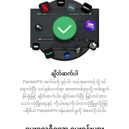
ချိတ်ဆက်ပါ
PandaVPN အက်ပ်ကို ဖွင့်ပါ၊ သင့်အကောင့်သို့ ဝင်
ရောက်ပြီး သင်နှစ်သက်ရာ ဆာဗာတစ်ခုခုသို့ တစ်ချက်
နှိပ်ရုံဖြင့် ချိတ်ဆက်ပါ။ ချိတ်ဆက်ပြီး မြှင့်တင်ထား
သော လုံခြုံရေးနှင့် ကိုယ်ရေးကိုယ်တာလုံခြုံမှုတို့ဖြင့်
ပရီမီယံ PandaVPN ဝန်ဆောင်မှုကို ခံစားလိုက်ပါ။
မေးလေ့ရှိသော မေးခွန်းများ