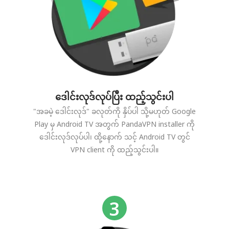
ဒေါင်းလုဒ်လုပ်ပြီး ထည့်သွင်းပါ
"အခမဲ့ ဒေါင်းလုဒ်" ခလုတ်ကို နှိပ်ပါ သို့မဟုတ် Google
Play မှ Android TV အတွက် PandaVPN installer ကို
ဒေါင်းလုဒ်လုပ်ပါ၊ ထို့နောက် သင့် Android TV တွင်
VPN client ကို ထည့်သွင်းပါ။