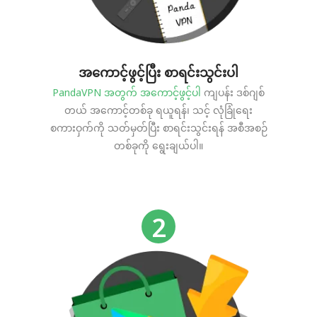
အကောင့်ဖွင့်ပြီး စာရင်းသွင်းပါ
PandaVPN အတွက် အကောင့်ဖွင့်ပါ
ကျပန်း ဒစ်ဂျစ်
တယ် အကောင့်တစ်ခု ရယူရန်၊ သင့် လုံခြုံရေး
စကားဝှက်ကို သတ်မှတ်ပြီး စာရင်းသွင်းရန် အစီအစဉ်
တစ်ခုကို ရွေးချယ်ပါ။