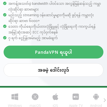
အကန့်အသတ်မဲ့ bandwidth ပါဝင်သော အလွန်မြန်ဆန်သည့် ကမ္ဘာ
လုံးဆိုင်ရာ ဆာဗာများ
မည်သည့် streaming ဝန်ဆောင်မှုများကိုမဆို ဖွင့်ရန် ကမ္ဘာလုံး
ဆိုင်ရာ ဆာဗာ ၆၀၀၀+
ဒေတာ ကိုယ်ရေးကိုယ်တာလုံခြုံမှုနှင့် လုံခြုံရေးကို ကာကွယ်ရန်
အမြင့်ဆုံးအဆင့် ECC ကုဒ်ဝှက်စနစ်
၇ ရက် ငွေပြန်အမ်းမည့် အာမခံချက်
PandaVPN ရယူပါ
အခမဲ့ ဒေါင်းလုဒ်
Windows
macOS
iOS
Apple TV
Android