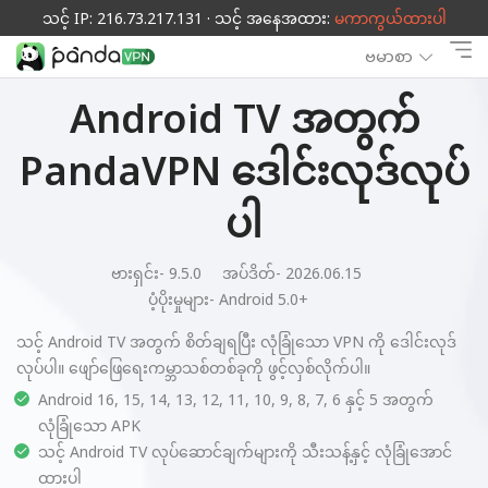
သင့် IP: 216.73.217.131 · သင့် အနေအထား:
မကာကွယ်ထားပါ
ဗမာစာ
Android TV အတွက်
PandaVPN ဒေါင်းလုဒ်လုပ်
ပါ
ဗားရှင်း- 9.5.0
အပ်ဒိတ်- 2026.06.15
ပံ့ပိုးမှုများ-
Android 5.0+
သင့် Android TV အတွက် စိတ်ချရပြီး လုံခြုံသော VPN ကို ဒေါင်းလုဒ်
လုပ်ပါ။ ဖျော်ဖြေရေးကမ္ဘာသစ်တစ်ခုကို ဖွင့်လှစ်လိုက်ပါ။
Android 16, 15, 14, 13, 12, 11, 10, 9, 8, 7, 6 နှင့် 5 အတွက်
လုံခြုံသော APK
သင့် Android TV လုပ်ဆောင်ချက်များကို သီးသန့်နှင့် လုံခြုံအောင်
ထားပါ