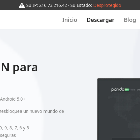
Su IP: 216.73.216.42 · Su Estado:
Desprotegido
Inicio
Descargar
Blog
N para
Android 5.0+
. Desbloquea un nuevo mundo de
 9, 8, 7, 6 y 5
 seguras