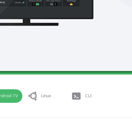
ndroid TV
Linux
CLI