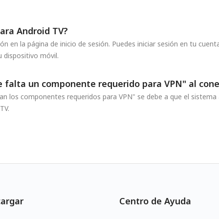
ara Android TV?
n en la página de inicio de sesión. Puedes iniciar sesión en tu cuen
 dispositivo móvil.
o le falta un componente requerido para VPN" al co
 faltan los componentes requeridos para VPN" se debe a que el sistem
TV.
argar
Centro de Ayuda