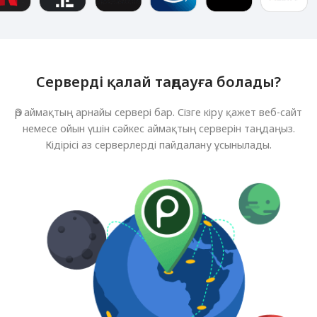
Серверді қалай таңдауға болады?
Әр аймақтың арнайы сервері бар. Сізге кіру қажет веб-сайт
немесе ойын үшін сәйкес аймақтың серверін таңдаңыз.
Кідірісі аз серверлерді пайдалану ұсынылады.