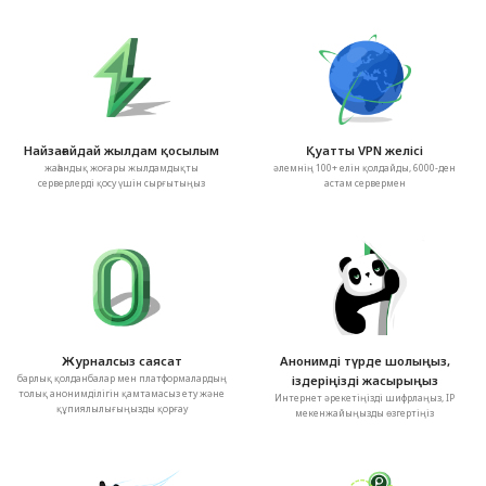
Найзағайдай жылдам қосылым
Қуатты VPN желісі
жаһандық жоғары жылдамдықты
әлемнің 100+ елін қолдайды, 6000-ден
серверлерді қосу үшін сырғытыңыз
астам сервермен
Журналсыз саясат
Анонимді түрде шолыңыз,
барлық қолданбалар мен платформалардың
іздеріңізді жасырыңыз
толық анонимділігін қамтамасыз ету және
Интернет әрекетіңізді шифрлаңыз, IP
құпиялылығыңызды қорғау
мекенжайыңызды өзгертіңіз