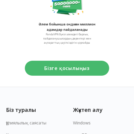
Әлем бойынша ондаған миллион
адамдар пайдаланады
PandaVPN бүкіл әлемдегі барлық
пайдаланушылардың деректері мен
ақпараттық қауіпсіздігін қорғайды
Бізге қосылыңыз
Біз туралы
Жүктеп алу
Құпиялылық саясаты
Windows