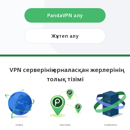
PandaVPN алу
Жүктеп алу
VPN серверінің орналасқан жерлерінің
толық тізімі
елдер
орындар
серверлер