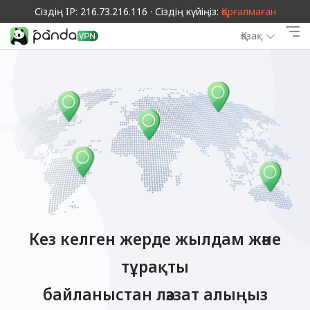
Сіздің IP: 216.73.216.116 · Сіздің күйіңіз:
Қорғалмаған
Қазақ
Кез келген жерде жылдам және
тұрақты
байланыстан ләззат алыңыз