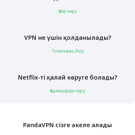
Қазір көру
VPN не үшін қолданылады?
Толығырақ білу
Netflix-ті қалай көруге болады?
Қадамдарды көру
PandaVPN сізге әкеле алады