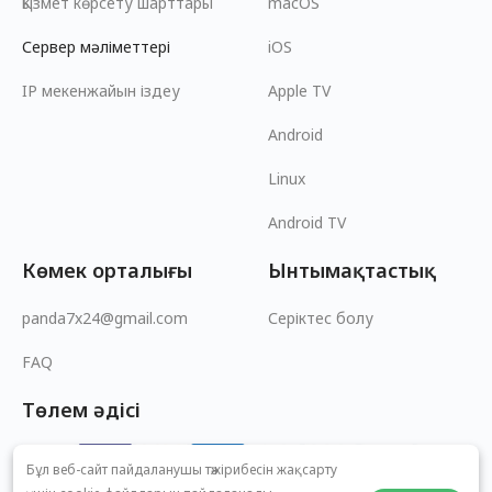
Қызмет көрсету шарттары
macOS
Сервер мәліметтері
iOS
IP мекенжайын іздеу
Apple TV
Android
Linux
Android TV
Көмек орталығы
Ынтымақтастық
panda7x24@gmail.com
Серіктес болу
FAQ
Төлем әдісі
Бұл веб-сайт пайдаланушы тәжірибесін жақсарту