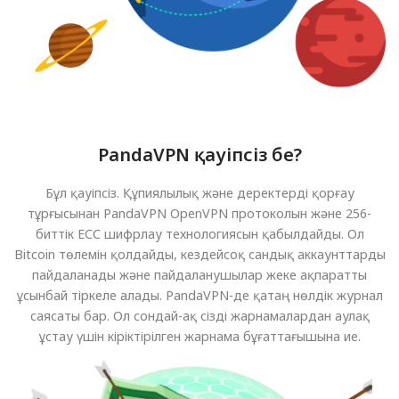
PandaVPN қауіпсіз бе?
Бұл қауіпсіз. Құпиялылық және деректерді қорғау
тұрғысынан PandaVPN OpenVPN протоколын және 256-
биттік ECC шифрлау технологиясын қабылдайды. Ол
Bitcoin төлемін қолдайды, кездейсоқ сандық аккаунттарды
пайдаланады және пайдаланушылар жеке ақпаратты
ұсынбай тіркеле алады. PandaVPN-де қатаң нөлдік журнал
саясаты бар. Ол сондай-ақ сізді жарнамалардан аулақ
ұстау үшін кіріктірілген жарнама бұғаттағышына ие.