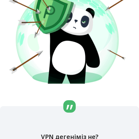
VPN дегеніміз не?