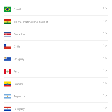
>
7
Brazil
>
1
Bolivia, Plurinational State of
>
1
Costa Rica
>
1
Chile
>
1
Uruguay
>
1
Peru
>
1
Ecuador
>
1
Argentina
>
1
Paraguay