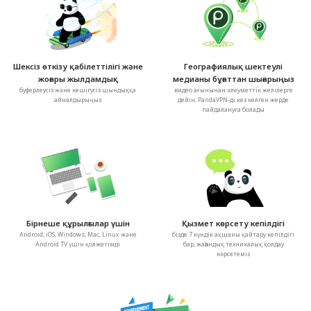
Шексіз өткізу қабілеттілігі және
Географиялық шектеулі
жоғары жылдамдық
медианы бұғаттан шығарыңыз
буферлеусіз және кешігусіз шындыққа
видео ағынынан әлеуметтік желілерге
айналдырыңыз
дейін, PandaVPN-ді кез келген жерде
пайдалануға болады
Бірнеше құрылғылар үшін
Қызмет көрсету кепілдігі
Android, iOS, Windows, Mac, Linux және
бізде 7 күндік ақшаны қайтару кепілдігі
Android TV үшін қолжетімді
бар, жаһандық техникалық қолдау
көрсетеміз