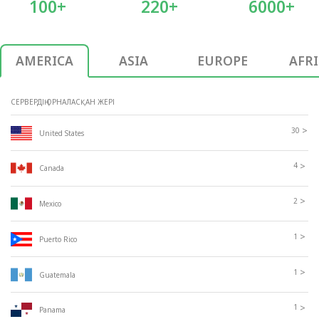
100+
220+
6000+
AMERICA
ASIA
EUROPE
AFR
СЕРВЕРДІҢ ОРНАЛАСҚАН ЖЕРІ
>
30
United States
>
4
Canada
>
2
Mexico
>
1
Puerto Rico
>
1
Guatemala
>
1
Panama