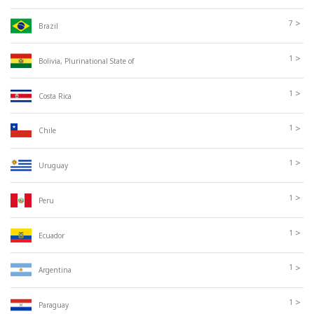
>
7
Brazil
>
1
Bolivia, Plurinational State of
>
1
Costa Rica
>
1
Chile
>
1
Uruguay
>
1
Peru
>
1
Ecuador
>
1
Argentina
>
1
Paraguay