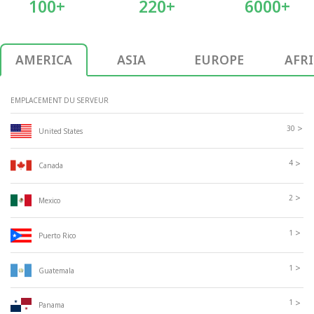
100+
220+
6000+
AMERICA
ASIA
EUROPE
AFR
EMPLACEMENT DU SERVEUR
>
30
United States
>
4
Canada
>
2
Mexico
>
1
Puerto Rico
>
1
Guatemala
>
1
Panama