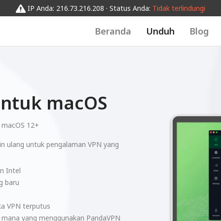
IP Anda: 216.73.216.208 · Status Anda:
Tidak terlindungi
Beranda
Unduh
Blog
untuk macOS
:
macOS 12+
in ulang untuk pengalaman VPN yang
n Intel
g baru
ka VPN terputus
tas mana yang menggunakan PandaVPN