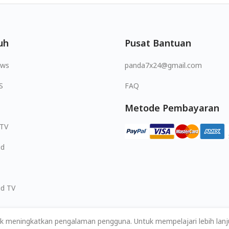
uh
Pusat Bantuan
ows
panda7x24@gmail.com
S
FAQ
Metode Pembayaran
 TV
id
id TV
k meningkatkan pengalaman pengguna. Untuk mempelajari lebih lanju