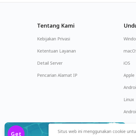
Tentang Kami
Und
Kebijakan Privasi
Wind
Ketentuan Layanan
macO
Detail Server
iOS
Pencarian Alamat IP
Apple
Andro
Linux
Andro
$2.49
/bulan
Situs web ini menggunakan cookie untu
Get