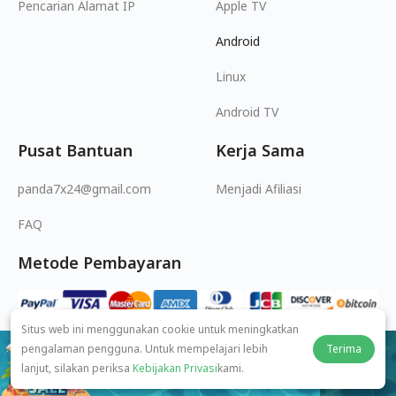
Pencarian Alamat IP
Apple TV
Android
Linux
Android TV
Pusat Bantuan
Kerja Sama
panda7x24@gmail.com
Menjadi Afiliasi
FAQ
Metode Pembayaran
Situs web ini menggunakan cookie untuk meningkatkan
pengalaman pengguna. Untuk mempelajari lebih
Terima
$2.49
/bulan
lanjut, silakan periksa
Kebijakan Privasi
kami.
© 2026 MOPUBI LIMITED. All rights reserved.
83% OFF