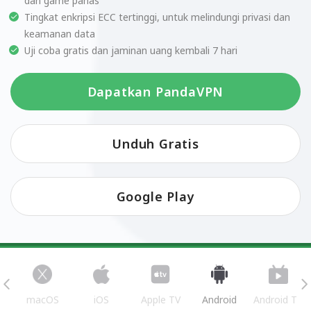
dan game panas
Tingkat enkripsi ECC tertinggi, untuk melindungi privasi dan
keamanan data
Uji coba gratis dan jaminan uang kembali 7 hari
Dapatkan PandaVPN
Unduh Gratis
Google Play
s
macOS
iOS
Apple TV
Android
Android TV