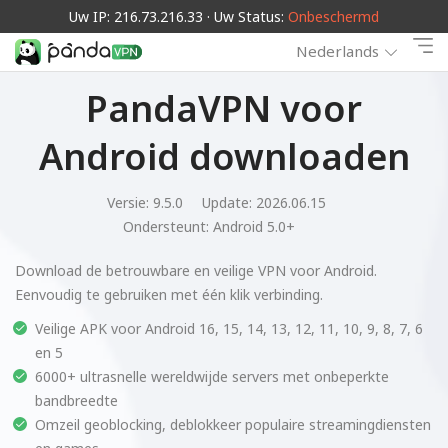
Uw IP: 216.73.216.33 · Uw Status:
Onbeschermd
Nederlands
PandaVPN voor
Android downloaden
Versie: 9.5.0
Update: 2026.06.15
Ondersteunt:
Android 5.0+
Download de betrouwbare en veilige VPN voor Android.
Eenvoudig te gebruiken met één klik verbinding.
Veilige APK voor Android 16, 15, 14, 13, 12, 11, 10, 9, 8, 7, 6
en 5
6000+ ultrasnelle wereldwijde servers met onbeperkte
bandbreedte
Omzeil geoblocking, deblokkeer populaire streamingdiensten