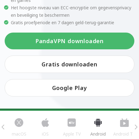
en games
Het hoogste niveau van ECC-encryptie om gegevensprivacy
en beveiliging te beschermen
Gratis proefperiode en 7 dagen geld-terug-garantie
PandaVPN downloaden
Gratis downloaden
Google Play
s
macOS
iOS
Apple TV
Android
Android TV