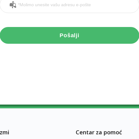
Pošalji
zmi
Centar za pomoć