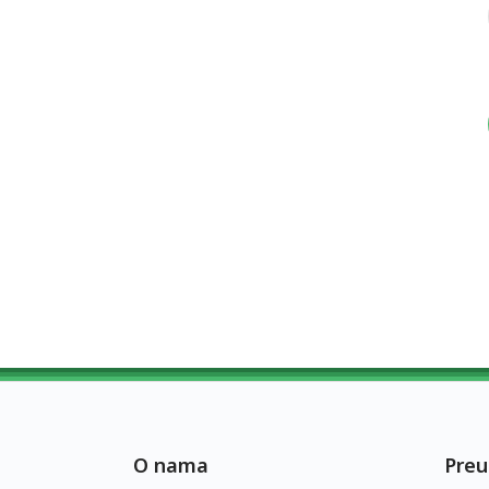
O nama
Preu