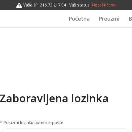
Vaša IP: 216.73.217.94 · Vaš status:
Nezaštićeno
Početna
Preuzmi
B
Zaboravljena lozinka
Preuzmi lozinku putem e-pošte