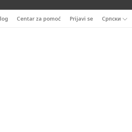
log
Centar za pomoć
Prijavi se
Српски